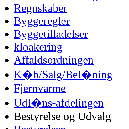
Regnskaber
Byggeregler
Byggetilladelser
kloakering
Affaldsordningen
K�b/Salg/Bel�ning
Fjernvarme
Udl�ns-afdelingen
Bestyrelse og Udvalg