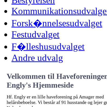
Bestyrelsen
Kommunikationsudvalge
Forsk�nnelsesudvalget
Festudvalget
F�lleshusudvalget
Andre udvalg
Velkommen til Haveforeninge
Engly's Hjemmeside
Hf. Engly er en lille haveforening på Amager med
helårsbeboelse. Vi består af 91 husstande og lejer 