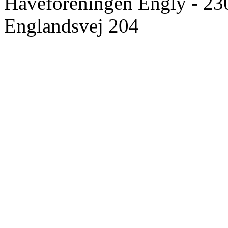
Haveforeningen Engly - 23
Englandsvej 204