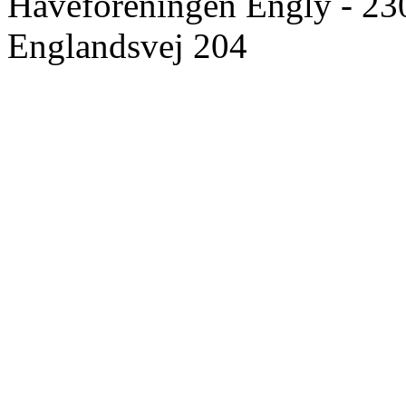
Haveforeningen Engly - 23
Englandsvej 204