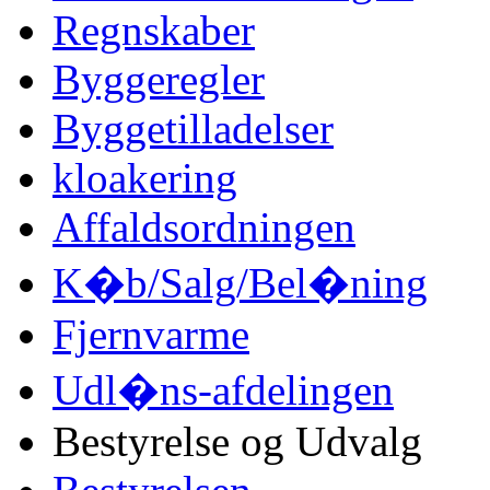
Regnskaber
Byggeregler
Byggetilladelser
kloakering
Affaldsordningen
K�b/Salg/Bel�ning
Fjernvarme
Udl�ns-afdelingen
Bestyrelse og Udvalg