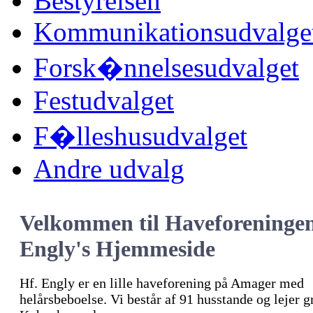
Bestyrelsen
Kommunikationsudvalge
Forsk�nnelsesudvalget
Festudvalget
F�lleshusudvalget
Andre udvalg
Velkommen til Haveforeninge
Engly's Hjemmeside
Hf. Engly er en lille haveforening på Amager med
helårsbeboelse. Vi består af 91 husstande og lejer 