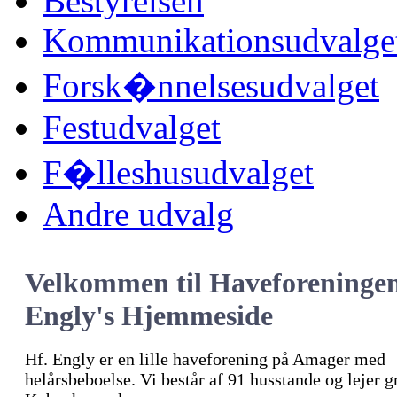
Bestyrelsen
Kommunikationsudvalge
Forsk�nnelsesudvalget
Festudvalget
F�lleshusudvalget
Andre udvalg
Velkommen til Haveforeninge
Engly's Hjemmeside
Hf. Engly er en lille haveforening på Amager med
helårsbeboelse. Vi består af 91 husstande og lejer 