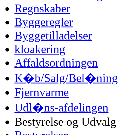
Regnskaber
Byggeregler
Byggetilladelser
kloakering
Affaldsordningen
K�b/Salg/Bel�ning
Fjernvarme
Udl�ns-afdelingen
Bestyrelse og Udvalg