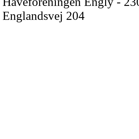
Haveforeningen Engly - 23
Englandsvej 204