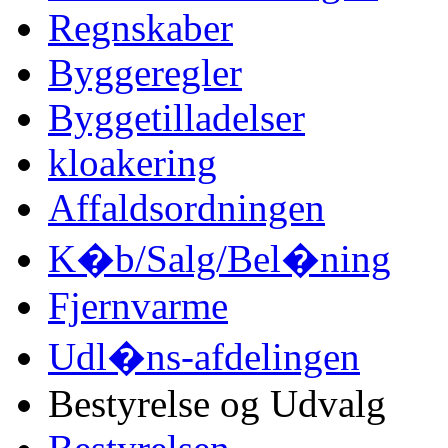
Regnskaber
Byggeregler
Byggetilladelser
kloakering
Affaldsordningen
K�b/Salg/Bel�ning
Fjernvarme
Udl�ns-afdelingen
Bestyrelse og Udvalg