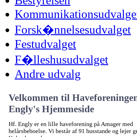
Bestyrelsen
Kommunikationsudvalge
Forsk�nnelsesudvalget
Festudvalget
F�lleshusudvalget
Andre udvalg
Velkommen til Haveforeninge
Engly's Hjemmeside
Hf. Engly er en lille haveforening på Amager med
helårsbeboelse. Vi består af 91 husstande og lejer 