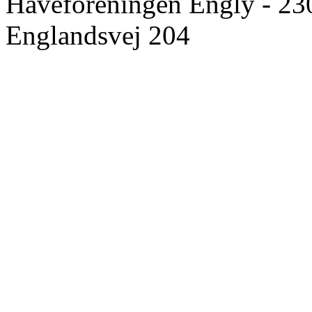
Haveforeningen Engly - 23
Englandsvej 204