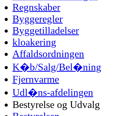
Regnskaber
Byggeregler
Byggetilladelser
kloakering
Affaldsordningen
K�b/Salg/Bel�ning
Fjernvarme
Udl�ns-afdelingen
Bestyrelse og Udvalg