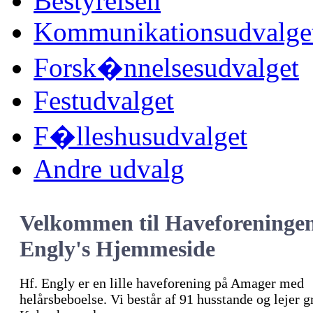
Bestyrelsen
Kommunikationsudvalge
Forsk�nnelsesudvalget
Festudvalget
F�lleshusudvalget
Andre udvalg
Velkommen til Haveforeninge
Engly's Hjemmeside
Hf. Engly er en lille haveforening på Amager med
helårsbeboelse. Vi består af 91 husstande og lejer 