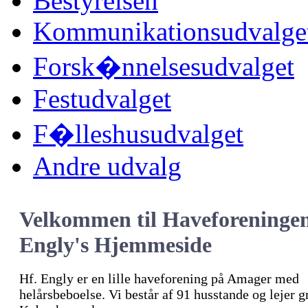
Bestyrelsen
Kommunikationsudvalge
Forsk�nnelsesudvalget
Festudvalget
F�lleshusudvalget
Andre udvalg
Velkommen til Haveforeninge
Engly's Hjemmeside
Hf. Engly er en lille haveforening på Amager med
helårsbeboelse. Vi består af 91 husstande og lejer 