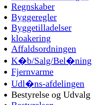
Regnskaber
Byggeregler
Byggetilladelser
kloakering
Affaldsordningen
K�b/Salg/Bel�ning
Fjernvarme
Udl�ns-afdelingen
Bestyrelse og Udvalg