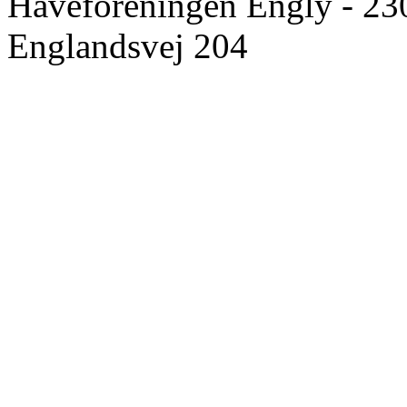
Haveforeningen Engly - 23
Englandsvej 204