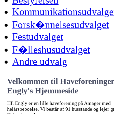
Bestyrelsen
Kommunikationsudvalge
Forsk�nnelsesudvalget
Festudvalget
F�lleshusudvalget
Andre udvalg
Velkommen til Haveforeninge
Engly's Hjemmeside
Hf. Engly er en lille haveforening på Amager med
helårsbeboelse. Vi består af 91 husstande og lejer 