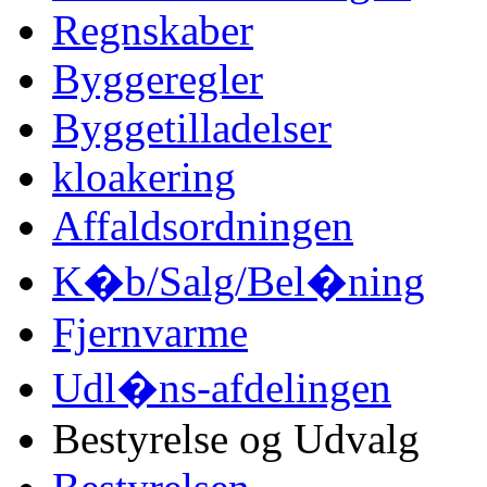
Regnskaber
Byggeregler
Byggetilladelser
kloakering
Affaldsordningen
K�b/Salg/Bel�ning
Fjernvarme
Udl�ns-afdelingen
Bestyrelse og Udvalg