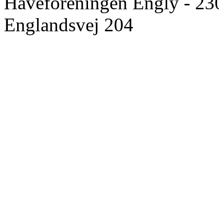
Haveforeningen Engly - 23
Englandsvej 204