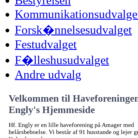
Bestyrelsen
Kommunikationsudvalge
Forsk�nnelsesudvalget
Festudvalget
F�lleshusudvalget
Andre udvalg
Velkommen til Haveforeninge
Engly's Hjemmeside
Hf. Engly er en lille haveforening på Amager med
helårsbeboelse. Vi består af 91 husstande og lejer 