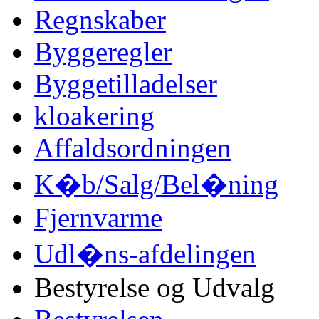
Regnskaber
Byggeregler
Byggetilladelser
kloakering
Affaldsordningen
K�b/Salg/Bel�ning
Fjernvarme
Udl�ns-afdelingen
Bestyrelse og Udvalg