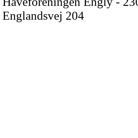
Haveforeningen Engly - 23
Englandsvej 204